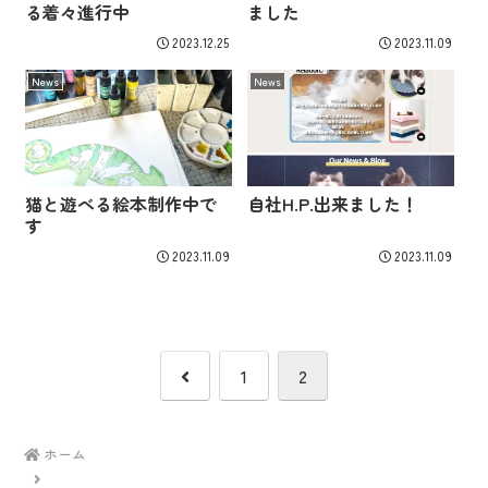
る着々進行中
ました
2023.12.25
2023.11.09
News
News
猫と遊べる絵本制作中で
自社H.P.出来ました！
す
2023.11.09
2023.11.09
前
1
2
へ
ホーム