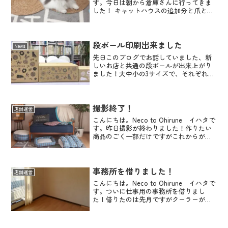
す。今日は朝から倉庫さんに行ってきま
した！ キャットハウスの追加分と爪とぎ
マットのネコミミ型の入荷立ち合いで
す。 ネコミミ型は久々の再入荷！お待た
せして申し訳ありませんでした。明日11
日午...
段ボール印刷出来ました
News
先日このブログでお話していました、新
しいお店と共通の段ボールが出来上がり
ました！大中小の3サイズで、それぞれ、
ブラック、グレー、ホワイトにカラーを
振り分けています。イラストも3つそれぞ
れ見え方を変えています。本当はイラス
トサイズも少し変えた...
撮影終了！
店舗運営
こんにちは。Neco to Ohirune イハタで
す。昨日撮影が終わりました！作りたい
商品のごく一部だけですがこれからがス
タートです。ね！良い感じでしょう！右
側にこっそりはんなちゃんが映り込んで
ます！それぞれこだわりを持って作った
商品です...
事務所を借りました！
店舗運営
こんにちは。Neco to Ohirune イハタで
す。ついに仕事用の事務所を借りまし
た！借りたのは先月ですがクーラーが取
り付けに時間が掛かったり、インターネ
ットや電話回線がまだだったりして放置
状態でした。ようやくクーラーも付き、