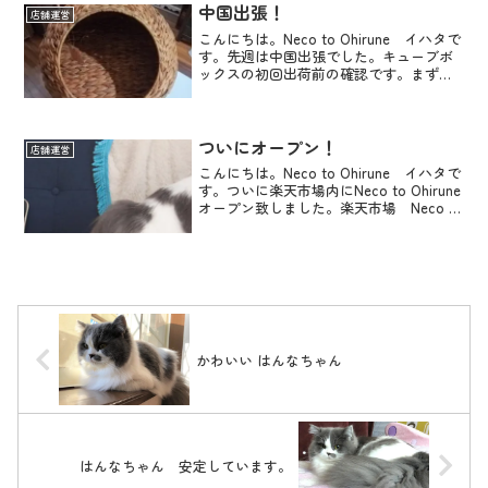
インターネ...
中国出張！
店舗運営
こんにちは。Neco to Ohirune イハタで
す。先週は中国出張でした。キューブボ
ックスの初回出荷前の確認です。まずは
関空から朝10時の飛行機で2時間半。青島
空港到着後、青島北駅に移動し、そこで
新幹線に乗り換えて5時間、商丘という街
に...
ついにオープン！
店舗運営
こんにちは。Neco to Ohirune イハタで
す。ついに楽天市場内にNeco to Ohirune
オープン致しました。楽天市場 Neco to
Ohiruneはこちらキャットハウス以外は在
庫が無いので、まだ仮オープンみたいな
感じですね...
かわいい はんなちゃん
はんなちゃん 安定しています。