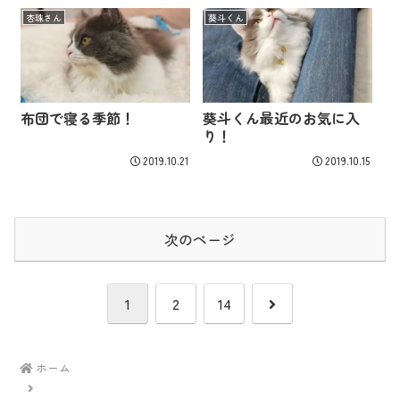
杏珠さん
葵斗くん
布団で寝る季節！
葵斗くん最近のお気に入
り！
2019.10.21
2019.10.15
次のページ
次
1
2
14
へ
ホーム