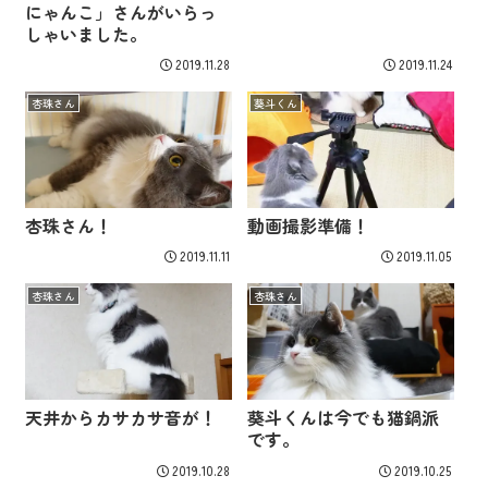
にゃんこ」さんがいらっ
しゃいました。
2019.11.28
2019.11.24
杏珠さん
葵斗くん
杏珠さん！
動画撮影準備！
2019.11.11
2019.11.05
杏珠さん
杏珠さん
天井からカサカサ音が！
葵斗くんは今でも猫鍋派
です。
2019.10.28
2019.10.25