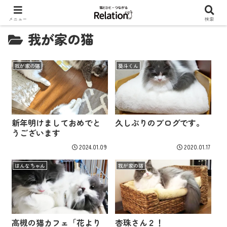
メニュー
検索
我が家の猫
我が家の猫
葵斗くん
新年明けましておめでと
久しぶりのブログです。
うございます
2024.01.09
2020.01.17
はんなちゃん
我が家の猫
高槻の猫カフェ「花より
杏珠さん２！