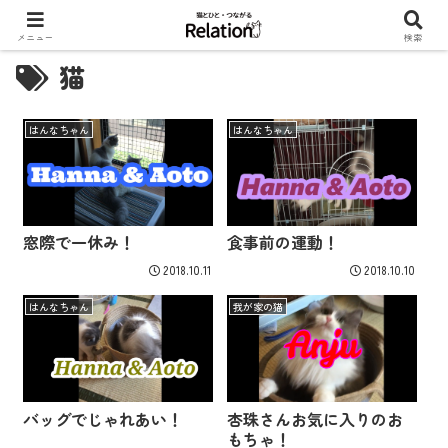
メニュー
検索
猫
はんなちゃん
はんなちゃん
窓際で一休み！
食事前の運動！
2018.10.11
2018.10.10
はんなちゃん
我が家の猫
バッグでじゃれあい！
杏珠さんお気に入りのお
もちゃ！