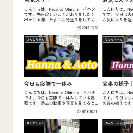
こんにちは。Neco to Ohirune イハタ
こんにちは。Neco
です。先日珍しいことがありました！
です。今日は杏
出かける際、たまにお見送りをしてく
お気に入りを巡
れるのですが、珍しく3匹揃ってお見送
は去勢手術をし
2018.10.22
りしてくれました！なかなか嬉しいで
なってます。フ
すよね。珍し...
ドを少し混ぜて..
はんなちゃん
はんなちゃん
今日も窓際で一休み
食事の様子
こんにちは。Neco to Ohirune イハタ
こんにちは。Neco
です。今日も窓際で一休みしている動
です。今日はは
画です。過去の動画や写真を見てると
の後の様子です
どんどん大きくなて来ているのが分か
後、グルーミン
2018.10.16
ります。杏珠がうちの子になってから
このパターンが
毎月体重を測っ...
っくりですが食..
はんなちゃん
はんなちゃん