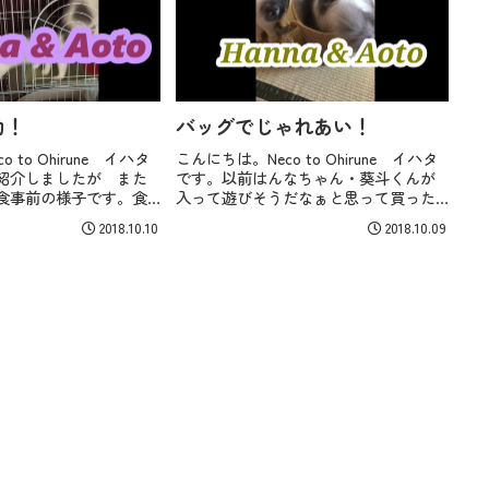
動！
バッグでじゃれあい！
 to Ohirune イハタ
こんにちは。Neco to Ohirune イハタ
紹介しましたが また
です。以前はんなちゃん・葵斗くんが
食事前の様子です。食
入って遊びそうだなぁと思って買った
とじっとしてられませ
バッグで遊んでいる動画です。猫はこ
2018.10.10
2018.10.09
のに 焦りがあるのか
ういうところに入るのが大好きです
.
ね。はんな・葵斗...