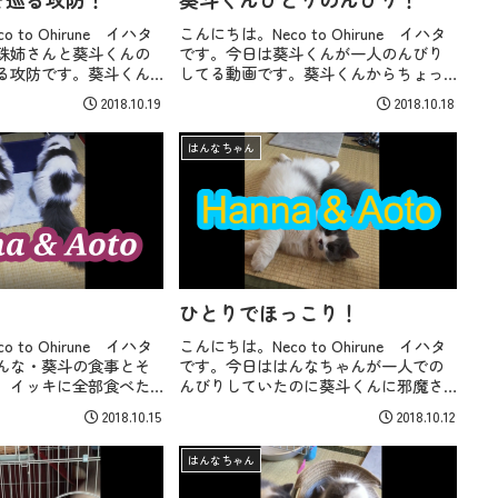
 to Ohirune イハタ
こんにちは。Neco to Ohirune イハタ
珠姉さんと葵斗くんの
です。今日は葵斗くんが一人のんびり
る攻防です。葵斗くん
してる動画です。葵斗くんからちょっ
てからどんどん大きく
かいをかける事が多いので、葵斗くん
2018.10.19
2018.10.18
ードにダイエットフー
自身がのんびりするのは簡単です。こ
.
の時は他の二人...
はんなちゃん
！
ひとりでほっこり！
 to Ohirune イハタ
こんにちは。Neco to Ohirune イハタ
んな・葵斗の食事とそ
です。今日ははんなちゃんが一人での
。イッキに全部食べた
んびりしていたのに葵斗くんに邪魔さ
グをして寝てしまう。
れる動画です。はんな・葵斗は多くの
2018.10.15
2018.10.12
多いですね。後姿はそ
時間一緒に居るのですが、時より別々
.
の行動もしてい...
はんなちゃん