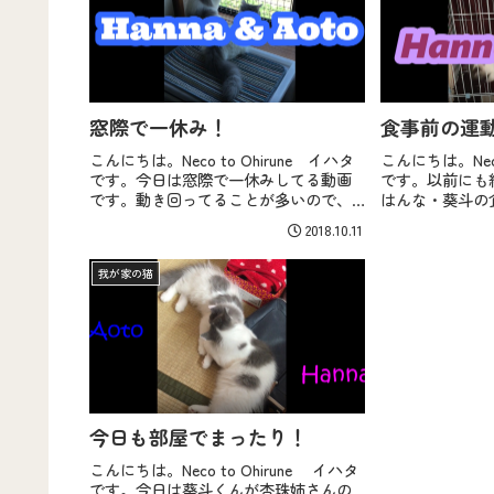
窓際で一休み！
食事前の運
こんにちは。Neco to Ohirune イハタ
こんにちは。Neco
です。今日は窓際で一休みしてる動画
です。以前にも
です。動き回ってることが多いので、
はんな・葵斗の
まだのんびり外を眺めることが少ない
事の準備をする
2018.10.11
です。この場所は杏珠もお気に入りの
ん！毎日の事な
場所で、家の横...
つまづきながら..
我が家の猫
今日も部屋でまったり！
こんにちは。Neco to Ohirune イハタ
です。今日は葵斗くんが杏珠姉さんの