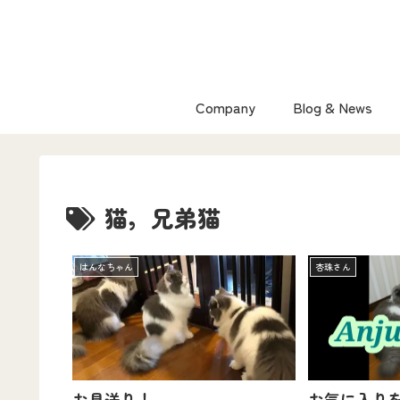
Company
Blog & News
猫，兄弟猫
はんなちゃん
杏珠さん
お見送り！
お気に入り