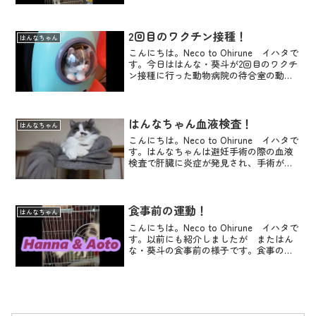
終的には私だけでなく、壁やソファーや
いろいろな所に額を押し付けぐりぐりす
るので、...
2回目のワクチン接種！
はんなちゃん
こんにちは。Neco to Ohirune イハタで
す。今日ははんな・葵斗が2回目のワクチ
ン接種に行った動物病院の待合室の動画
です。奥さんが可愛くてついつい買って
しまった宇宙船みたいなキャリーケース
に初めて入りました！この時はまだ生後3
か月...
はんなちゃん血液検査！
はんなちゃん
こんにちは。Neco to Ohirune イハタで
す。はんなちゃんは避妊手術の際の血液
検査で肝臓に炎症が発見され、手術が延
期になってました。あれから2週間 １日
2回抗生物質を飲んでました。カリカリに
混ぜても一緒に食べてくれるのでその点
は良...
食事前の運動！
はんなちゃん
こんにちは。Neco to Ohirune イハタで
す。以前にも紹介しましたが またはん
な・葵斗の食事前の様子です。食事の準
備をするとじっとしてられません！毎日
の事なのに 焦りがあるのかつまづきな
がら、でもスピードはアップしています
(=^・...