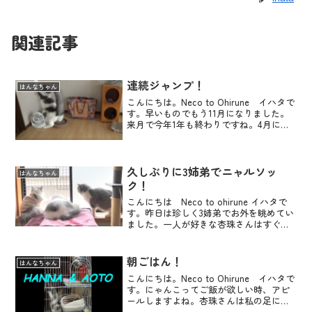
関連記事
連続ジャンプ！
はんなちゃん
こんにちは。Neco to Ohirune イハタで
す。早いものでもう11月になりました。
来月で今年1年も終わりですね。4月に生
まれたはんな・葵斗ですが、もうすぐ7か
月。杏珠姉さんの時と比べると大きくな
るのが早い！葵斗くんは杏珠姉さんとほ
と...
久しぶりに3姉弟でニャルソッ
はんなちゃん
ク！
こんにちは Neco to ohirune イハタで
す。昨日は珍しく3姉弟でお外を眺めてい
ました。一人が好きな杏珠さんはすぐに
どこかに行ってしまいますが葵斗くんは
しばらくはんなちゃんに付き合っていま
した。はんなちゃんに付き合う葵斗くん
朝ごはん！
はんなちゃん
最後は...
こんにちは。Neco to Ohirune イハタで
す。にゃんこってご飯が欲しい時、アピ
ールしますよね。杏珠さんは私の足に自
分の額をぐりぐり押し付けてきます。最